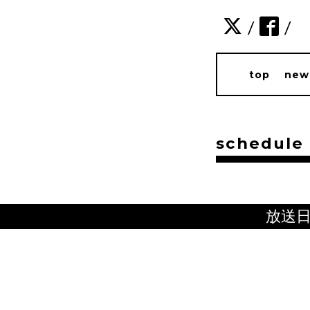
/
/
top
new
schedule
放送