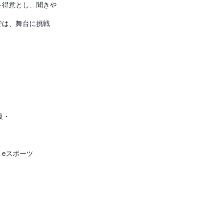
を得意とし、聞きや
では、舞台に挑戦
級・
eスポーツ