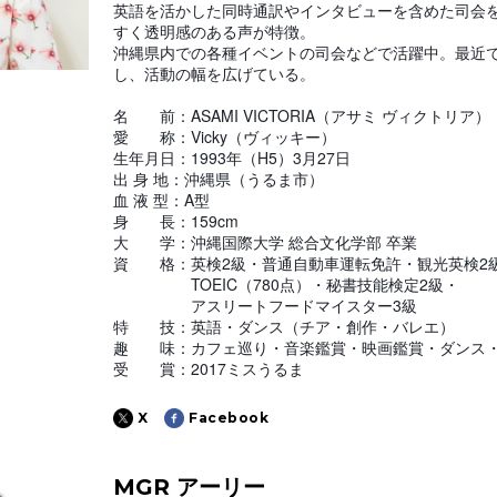
英語を活かした同時通訳やインタビューを含めた司会
すく透明感のある声が特徴。
沖縄県内での各種イベントの司会などで活躍中。最近
し、活動の幅を広げている。
名 前：ASAMI VICTORIA（アサミ ヴィクトリア）
愛 称：Vicky（ヴィッキー）
生年月日：1993年（H5）3月27日
出 身 地：沖縄県（うるま市）
血 液 型：A型
身 長：159cm
大 学：沖縄国際大学 総合文化学部 卒業
資 格：英検2級・普通自動車運転免許・観光英検2
資 格：
TOEIC（780点）・秘書技能検定2級・
資 格：
アスリートフードマイスター3級
特 技：英語・ダンス（チア・創作・バレエ）
趣 味：カフェ巡り・音楽鑑賞・映画鑑賞・ダンス・
受 賞：2017ミスうるま
X
Facebook
MGR アーリー