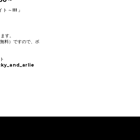
ト～!!!
』
ります。
無料）ですので、ボ
イト
cky_and_arlie