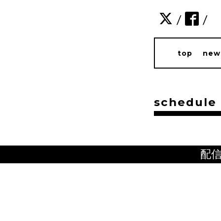
/
/
top
new
schedule
配