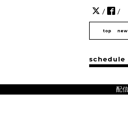
/
/
top
new
schedule
配