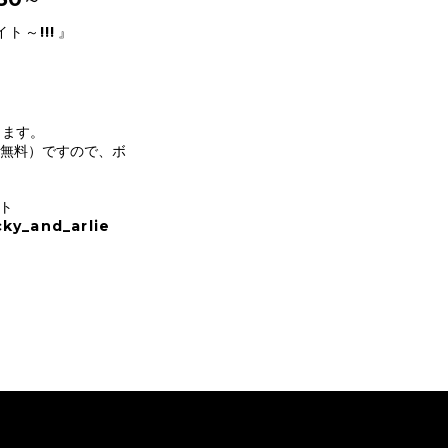
ト～!!!
』
ります。
無料）ですので、ボ
イト
cky_and_arlie