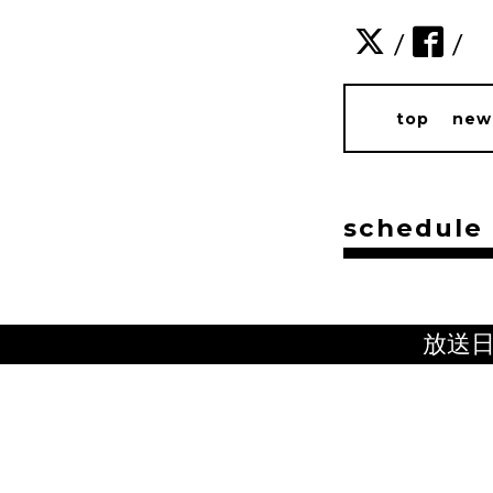
/
/
top
new
schedule
放送