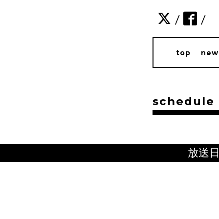
/
/
top
new
schedule
放送