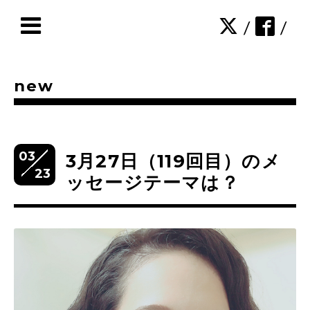
/
/
new
03
3月27日（119回目）のメ
23
ッセージテーマは？