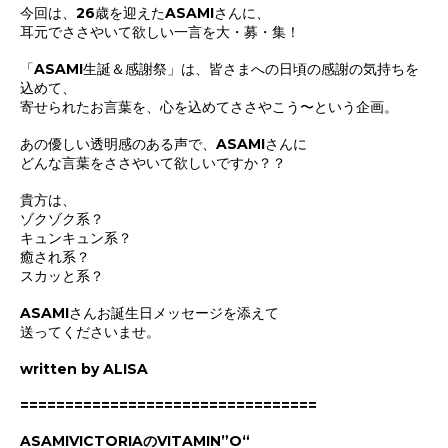
今回は、26歳を迎えたASAMI
さん
に、
耳元でささやいて欲しい一言を大・募
・
集！
「ASAMI
生誕＆感謝祭」は、
皆さまへの
日頃の感謝の気持ちを
込めて、
寄せられた
お言葉を、
心を込めてささやこう〜という企画。
あの優しい透明感のある声で、ASAMIさんに
どんな言葉をささやいて欲しいですか？？
貴方は、
ゾクゾク系？
キュンキュン系
？
癒され系
？
スカッと系？
ASAMIさんお誕生日メッセージを添えて
送ってくださいませ。
written by ALISA
=================================
ASAMIVICTORIAのVITAMIN”O“